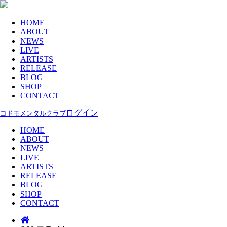
HOME
ABOUT
NEWS
LIVE
ARTISTS
RELEASE
BLOG
SHOP
CONTACT
ログイン
コドモメンタルクラブ
HOME
ABOUT
NEWS
LIVE
ARTISTS
RELEASE
BLOG
SHOP
CONTACT