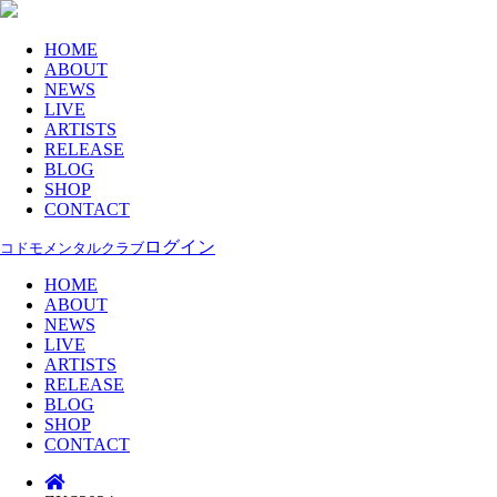
HOME
ABOUT
NEWS
LIVE
ARTISTS
RELEASE
BLOG
SHOP
CONTACT
ログイン
コドモメンタルクラブ
HOME
ABOUT
NEWS
LIVE
ARTISTS
RELEASE
BLOG
SHOP
CONTACT