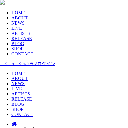
HOME
ABOUT
NEWS
LIVE
ARTISTS
RELEASE
BLOG
SHOP
CONTACT
ログイン
コドモメンタルクラブ
HOME
ABOUT
NEWS
LIVE
ARTISTS
RELEASE
BLOG
SHOP
CONTACT