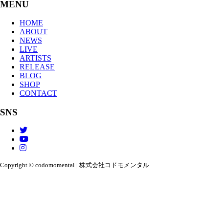
MENU
HOME
ABOUT
NEWS
LIVE
ARTISTS
RELEASE
BLOG
SHOP
CONTACT
SNS
Copyright © codomomental | 株式会社コドモメンタル