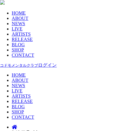
HOME
ABOUT
NEWS
LIVE
ARTISTS
RELEASE
BLOG
SHOP
CONTACT
ログイン
コドモメンタルクラブ
HOME
ABOUT
NEWS
LIVE
ARTISTS
RELEASE
BLOG
SHOP
CONTACT