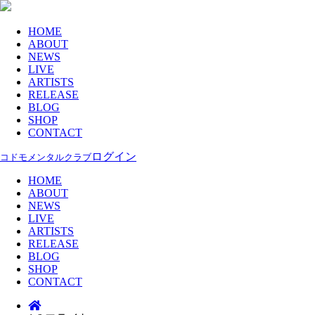
HOME
ABOUT
NEWS
LIVE
ARTISTS
RELEASE
BLOG
SHOP
CONTACT
ログイン
コドモメンタルクラブ
HOME
ABOUT
NEWS
LIVE
ARTISTS
RELEASE
BLOG
SHOP
CONTACT