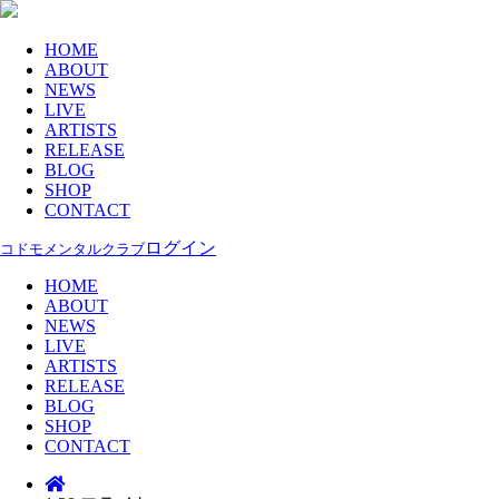
HOME
ABOUT
NEWS
LIVE
ARTISTS
RELEASE
BLOG
SHOP
CONTACT
ログイン
コドモメンタルクラブ
HOME
ABOUT
NEWS
LIVE
ARTISTS
RELEASE
BLOG
SHOP
CONTACT