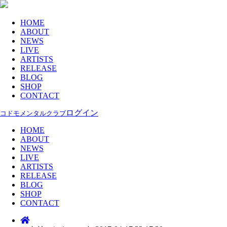
HOME
ABOUT
NEWS
LIVE
ARTISTS
RELEASE
BLOG
SHOP
CONTACT
ログイン
コドモメンタルクラブ
HOME
ABOUT
NEWS
LIVE
ARTISTS
RELEASE
BLOG
SHOP
CONTACT