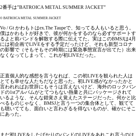
2番手は”BATROICA METAL SUMMER JACKET”
©︎ BATROICA METAL SUMMER JACKET
Vo / Gt かわもトはex.The Taupeで、知ってる人もいると思う。
僕はかわもトが好きで、彼が何かをするのなら必ずサポートす
るよと前バンドを解散する際に伝えてた。実はこのBMSJは4月
には初企画でLIVEをする予定だったけど、それも新型コロナ
の影響で（そもそもその時期には緊急事態宣言が出てた）出来
なくなってしまって、これが初LIVEだった。
正直個人的な感想を言うなれば、この初LIVEを観られた人は
とても幸せな人たちだなと思った。初LIVE感がなかったかと
言われればお世辞にもそうは言えないけど、海外のロックバン
ドの1stアルバムがとてつもない熱量と共にパッケージされて
いるような、そんな錯覚さえ覚えたステージだった。何かと比
べるものじゃなく、BMSJと言う一つの集合体として、観てて
も聴いてても、面白いと言わざるを得ないものが、確かにそこ
にあった。
まだ初LIVEをしたばかりのバンドのLIVEをあれこれ言うのは