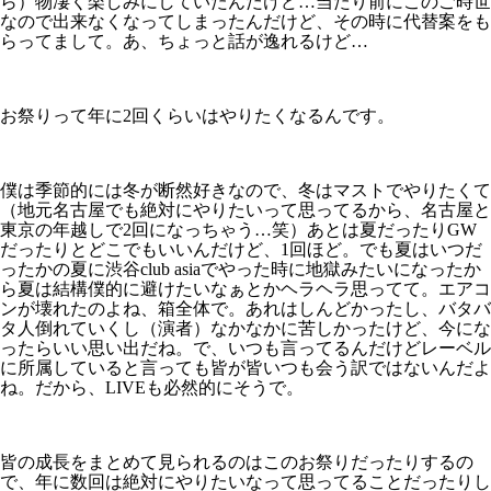
ら）物凄く楽しみにしていたんだけど…当たり前にこのご時世
なので出来なくなってしまったんだけど、その時に代替案をも
らってまして。あ、ちょっと話が逸れるけど…
お祭りって年に2回くらいはやりたくなるんです。
僕は季節的には冬が断然好きなので、冬はマストでやりたくて
（地元名古屋でも絶対にやりたいって思ってるから、名古屋と
東京の年越しで2回になっちゃう…笑）あとは夏だったりGW
だったりとどこでもいいんだけど、1回ほど。でも夏はいつだ
ったかの夏に渋谷club asiaでやった時に地獄みたいになったか
ら夏は結構僕的に避けたいなぁとかヘラヘラ思ってて。エアコ
ンが壊れたのよね、箱全体で。あれはしんどかったし、バタバ
タ人倒れていくし（演者）なかなかに苦しかったけど、今にな
ったらいい思い出だね。で、いつも言ってるんだけどレーベル
に所属していると言っても皆が皆いつも会う訳ではないんだよ
ね。だから、LIVEも必然的にそうで。
皆の成長をまとめて見られるのはこのお祭りだったりするの
で、年に数回は絶対にやりたいなって思ってることだったりし