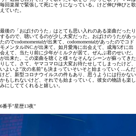
毎回楽屋で緊張して死にそうになっている。けど伸び伸びと歌
えていた。
最後の「おばけのうた」はとても思い入れのある楽曲だったり
するので、聴いてるのが少し大変だった。おばけのうたがあっ
たのでcodomomentalが出来て、codomomentalがあったのでコド
モメンタルINC.が出来て。如月愛海に出会えて、成海5才に出
会えて、当たり前に少年がミルクが居て。ぜんぶ君のせいだ。
が出来た。この楽曲を聴くと様々なそんなシーンが蘇ってきた
りして。さて、ヤマコマロは大変お待たせしてしまったけど、
いよいよ”次の名前”も決まっていそいそと始まっていく…んだ
けど、新型コロナウイルスの件もあり、思うようには行かない
かもしれないけど、それでも始まっていく。彼女の物語も楽し
みにしててくれると嬉しい。
6番手”星歴13夜”