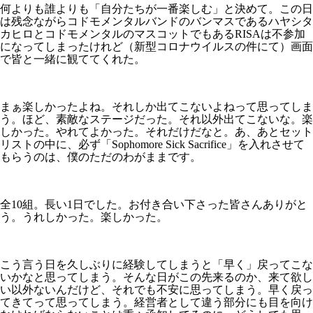
何よりも誰よりも「自分たちが一番楽しむ」と決めて。この日
は残念ながらコドモメンタルバンドのバンマスであるハヤシタ
カヒロとコドモメンタルのマスコットでもあるRISAは不参加
になってしまったけれど（新型コロナウイルスの件にて）画面
で皆と一緒に観ててくれた。
まぁ楽しかったよね。それしか出てこないよねって思ってしま
う。ほど、素敵なステージだった。それ以外出てこないな。楽
しかった。やれてよかった。それだけだなと。あ、あとセット
リストの中に、必ず「Sophomore Sick Sacrifice」を入れさせて
もらうのは、僕のただのわがままです。
全10組。長い1日でした。お付き合い下さった皆さんありがと
う。うれしかった。楽しかった。
こう言う日を久しぶりに経験してしまうと「早く」戻ってこな
いかなと思ってしまう。そんな日がこの先来るのか、来て欲し
い以外ないんだけど、それでも不安に思ってしまう。早く戻っ
てきてって思ってしまう。経営者として違う部分にも目を向け