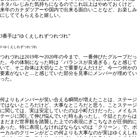
ネタバレじみた気持ちになるのでこれ以上はやめておくけど、
来年のカナダツアーや国内で出来る面白いことなど、お楽しみ
にしててもらえると嬉しい。
3番手は”ゆくえしれずつれづれ”
©︎ ゆくえしれずつれづれ
つれづれは2019年〜2020年の今まで、一番伸びたグループだっ
た。今の体制になった時は「バランスが良過ぎる」なと感じて
いて、そこ自体は大切なことで重要なんだけど、今一つ何かの
要素がないと…と感じていた部分を見事にメンバーが埋めてい
った。
何よりもメンバーが笑い合える瞬間が増えたことは、ステージ
ではないところだけど、大事なところだと思う。ことステージ
に関しては、実は安定していたのは小町だけだった。メイもス
テージに関して伸び悩んでいた時もあったし、个喆とたからは
まだまだ世界観を踏襲した上での表現にぎこちなさが圧倒的に
あった。特に表現しなければならないのは「クリーン」で。ボ
ーカルのクリーンがどこの何よりも大事なのが実はゆくえしれ