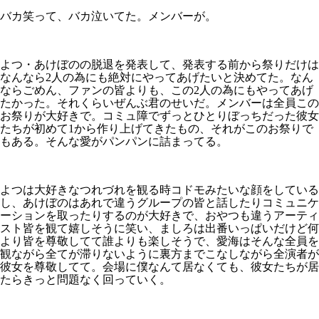
バカ笑って、バカ泣いてた。メンバーが。
よつ・あけぼのの脱退を発表して、発表する前から祭りだけは
なんなら2人の為にも絶対にやってあげたいと決めてた。なん
ならごめん、ファンの皆よりも、この2人の為にもやってあげ
たかった。それくらいぜんぶ君のせいだ。メンバーは全員この
お祭りが大好きで。コミュ障でずっとひとりぼっちだった彼女
たちが初めて1から作り上げてきたもの、それがこのお祭りで
もある。そんな愛がパンパンに詰まってる。
よつは大好きなつれづれを観る時コドモみたいな顔をしている
し、あけぼのはあれで違うグループの皆と話したりコミュニケ
ーションを取ったりするのが大好きで、おやつも違うアーティ
スト皆を観て嬉しそうに笑い、ましろは出番いっぱいだけど何
より皆を尊敬してて誰よりも楽しそうで、愛海はそんな全員を
観ながら全てが滞りないように裏方までこなしながら全演者が
彼女を尊敬してて。会場に僕なんて居なくても、彼女たちが居
たらきっと問題なく回っていく。