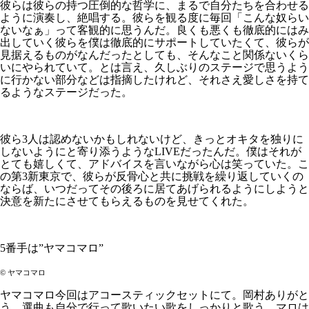
彼らは彼らの持つ圧倒的な哲学に、まるで自分たちを合わせる
ように演奏し、絶唱する。彼らを観る度に毎回「こんな奴らい
ないなぁ」って客観的に思うんだ。良くも悪くも徹底的にはみ
出していく彼らを僕は徹底的にサポートしていたくて、彼らが
見据えるものがなんだったとしても、そんなこと関係ないくら
いにやられていて。とは言え、久しぶりのステージで思うよう
に行かない部分などは指摘したけれど、それさえ愛しさを持て
るようなステージだった。
彼ら3人は認めないかもしれないけど、きっとオキタを独りに
しないようにと寄り添うようなLIVEだったんだ。僕はそれが
とても嬉しくて、アドバイスを言いながら心は笑っていた。こ
の第3新東京で、彼らが反骨心と共に挑戦を繰り返していくの
ならば、いつだってその後ろに居てあげられるようにしようと
決意を新たにさせてもらえるものを見せてくれた。
5番手は”ヤマコマロ”
©︎ ヤマコマロ
ヤマコマロ今回はアコースティックセットにて。岡村ありがと
う。選曲も自分で行って歌いたい歌をしっかりと歌う。マロは