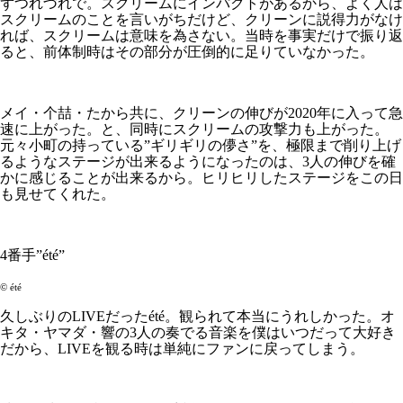
ずつれづれで。スクリームにインパクトがあるから、よく人は
スクリームのことを言いがちだけど、クリーンに説得力がなけ
れば、スクリームは意味を為さない。当時を事実だけで振り返
ると、前体制時はその部分が圧倒的に足りていなかった。
メイ・个喆・たから共に、クリーンの伸びが2020年に入って急
速に上がった。と、同時にスクリームの攻撃力も上がった。
元々小町の持っている”ギリギリの儚さ”を、極限まで削り上げ
るようなステージが出来るようになったのは、3人の伸びを確
かに感じることが出来るから。ヒリヒリしたステージをこの日
も見せてくれた。
4番手”été”
©︎ été
久しぶりのLIVEだったété。観られて本当にうれしかった。オ
キタ・ヤマダ・響の3人の奏でる音楽を僕はいつだって大好き
だから、LIVEを観る時は単純にファンに戻ってしまう。