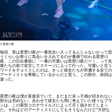
©︎ 星歴13夜
毎回、実は星歴13夜が一番気合い入ってるんじゃないかって思
うくらいお祭りに気合いを入れてるのが裏側で伝わる星歴13
夜。この日出番前に「一番の可愛いは星歴13夜だー！」って先
輩たちの前で宣言してステージに上って行った。可愛いと言う
ワードをチョイスしたのは、きっと彼女たちが所属する全ての
アーティストを尊敬しているからだと思う。この部分、前回は
違った。
星歴13夜は僕が直接見ていて、まだまだ末っ子感が拭きれない
部分は否めない。合わせて彼女たち用に考えていた様々なプラ
ンは、この新型コロナウイルスによって尽く崩されてしまっ
た。それはどのアーティストにしてもそうなんだけど”大切な