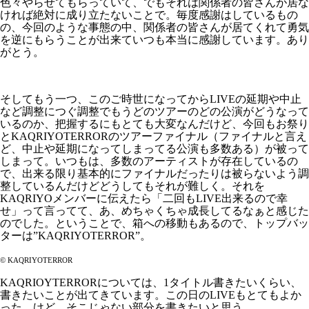
色々やらせてもらっていて、でもそれは関係者の皆さんが居な
ければ絶対に成り立たないことで。毎度感謝はしているもの
の、今回のような事態の中、関係者の皆さんが居てくれて勇気
を逆にもらうことが出来ていつも本当に感謝しています。あり
がとう。
そしてもう一つ、このご時世になってからLIVEの延期や中止
など調整につぐ調整でもうどのツアーのどの公演がどうなって
いるのか、把握するにもとても大変なんだけど、今回もお祭り
とKAQRIYOTERRORのツアーファイナル（ファイナルと言え
ど、中止や延期になってしまってる公演も多数ある）が被って
しまって。いつもは、多数のアーティストが存在しているの
で、出来る限り基本的にファイナルだったりは被らないよう調
整しているんだけどどうしてもそれが難しく。それを
KAQRIYOメンバーに伝えたら「二回もLIVE出来るので幸
せ」って言ってて、あ、めちゃくちゃ成長してるなぁと感じた
のでした。ということで、箱への移動もあるので、トップバッ
ターは”KAQRIYOTERROR”。
©︎ KAQRIYOTERROR
KAQRIOYTERRORについては、1タイトル書きたいくらい、
書きたいことが出てきています。この日のLIVEもとてもよか
った。けど、そこじゃない部分を書きたいと思う。