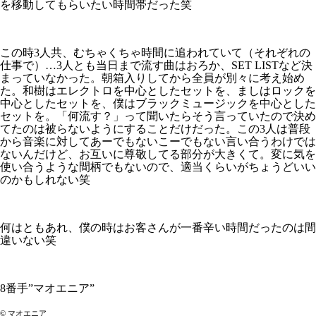
を移動してもらいたい時間帯だった笑
この時3人共、むちゃくちゃ時間に追われていて（それぞれの
仕事で）…3人とも当日まで流す曲はおろか、SET LISTなど決
まっていなかった。朝箱入りしてから全員が別々に考え始め
た。和樹はエレクトロを中心としたセットを、ましはロックを
中心としたセットを、僕はブラックミュージックを中心とした
セットを。「何流す？」って聞いたらそう言っていたので決め
てたのは被らないようにすることだけだった。この3人は普段
から音楽に対してあーでもないこーでもない言い合うわけでは
ないんだけど、お互いに尊敬してる部分が大きくて。変に気を
使い合うような間柄でもないので、適当くらいがちょうどいい
のかもしれない笑
何はともあれ、僕の時はお客さんが一番辛い時間だったのは間
違いない笑
8番手”マオエニア”
©︎ マオエニア