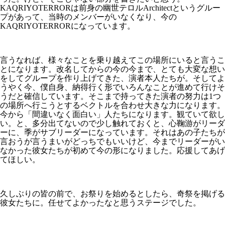
KAQRIYOTERRORは前身の幽世テロルArchitectというグルー
プがあって、当時のメンバーがいなくなり、今の
KAQRIYOTERRORになっています。
言うなれば、様々なことを乗り越えてこの場所にいると言うこ
とになります。改名してからの今の今まで、とても大変な想い
をしてグループを作り上げてきた、演者本人たちが。そしてよ
うやく今、僕自身、納得行く形でいろんなことが進めて行けそ
うだと確信しています。そこまで持ってきた演者の努力は1つ
の場所へ行こうとするベクトルを合わせ大きな力になります。
今から「間違いなく面白い」人たちになります。観ていて欲し
い。と、多分出てないので少し触れておくと、心鞠游がリーダ
ーに、季がサブリーダーになっています。それはあの子たちが
言おうが言うまいがどっちでもいいけど、今までリーダーがい
なかった彼女たちが初めて今の形になりました。応援してあげ
てほしい。
久しぶりの皆の前で、お祭りを始めるとしたら、奇祭を掲げる
彼女たちに。任せてよかったなと思うステージでした。