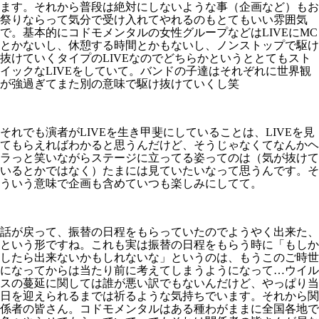
ます。それから普段は絶対にしないような事（企画など）もお
祭りならって気分で受け入れてやれるのもとてもいい雰囲気
で。基本的にコドモメンタルの女性グループなどはLIVEにMC
とかないし、休憩する時間とかもないし、ノンストップで駆け
抜けていくタイプのLIVEなのでどちらかというととてもスト
イックなLIVEをしていて。バンドの子達はそれぞれに世界観
が強過ぎてまた別の意味で駆け抜けていくし笑
それでも演者がLIVEを生き甲斐にしていることは、LIVEを見
てもらえればわかると思うんだけど、そうじゃなくてなんかヘ
ラっと笑いながらステージに立ってる姿ってのは（気が抜けて
いるとかではなく）たまには見ていたいなって思うんです。そ
ういう意味で企画も含めていつも楽しみにしてて。
話が戻って、振替の日程をもらっていたのでようやく出来た、
という形ですね。これも実は振替の日程をもらう時に「もしか
したら出来ないかもしれないな」というのは、もうこのご時世
になってからは当たり前に考えてしまうようになって…ウイル
スの蔓延に関しては誰が悪い訳でもないんだけど、やっぱり当
日を迎えられるまでは祈るような気持ちでいます。それから関
係者の皆さん。コドモメンタルはある種わがままに全国各地で