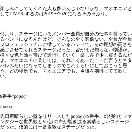
楽しみにしててくれた人も多いんじゃないかな。マオエニアと
してLIVEをするのは2019〜2020になるその日ぶり。
何より、ステージにいるメンバー全員が自分の仕事を持ってい
るバンドになるんだけど、そんなの全く関係ない、全員が全員
プロフェッショナルに徹しているバンドで。その理想の高さを
感じさせてくれるステージだった。皆がまだ知らない物語が、
様々な色と熱を帯びて進行していく。楽しみで少し震えるんだ
よ。マオエニアに関しては、それこそあーだこーだ言うとネタ
バレみたいになってしまうのでこれくらいにしておこうと思
う。どの場所でも、マオエニアでも、今後を期待してて欲し
い。
9番手”popoq”
©︎ popoq
先日素晴らしい盤をリリースしたpopoqが9番手。幻想的とファ
ンタジーな世界観とVo.渉の声が響き渡る素晴らしいステージ
だった。僕的には一番素敵なステージだった。