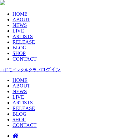
HOME
ABOUT
NEWS
LIVE
ARTISTS
RELEASE
BLOG
SHOP
CONTACT
ログイン
コドモメンタルクラブ
HOME
ABOUT
NEWS
LIVE
ARTISTS
RELEASE
BLOG
SHOP
CONTACT