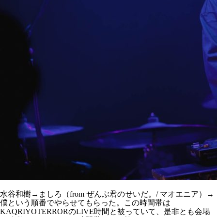
水谷和樹→ましろ（from ぜんぶ君のせいだ。/ マオエニア）→
僕という順番でやらせてもらった。この時間帯は
KAQRIYOTERRORのLIVE時間と被っていて、是非とも会場