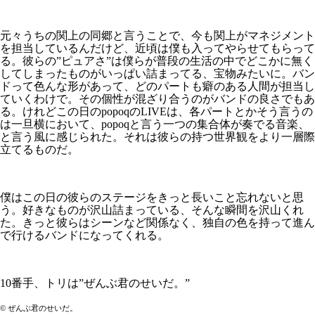
元々うちの関上の同郷と言うことで、今も関上がマネジメント
を担当しているんだけど、近頃は僕も入ってやらせてもらって
る。彼らの”ピュアさ”は僕らが普段の生活の中でどこかに無く
してしまったものがいっぱい詰まってる、宝物みたいに。バン
ドって色んな形があって、どのパートも癖のある人間が担当し
ていくわけで。その個性が混ざり合うのがバンドの良さでもあ
る。けれどこの日のpopoqのLIVEは、各パートとかそう言うの
は一旦横において、popoqと言う一つの集合体が奏でる音楽、
と言う風に感じられた。それは彼らの持つ世界観をより一層際
立てるものだ。
僕はこの日の彼らのステージをきっと長いこと忘れないと思
う。好きなものが沢山詰まっている、そんな瞬間を沢山くれ
た。きっと彼らはシーンなど関係なく、独自の色を持って進ん
で行けるバンドになってくれる。
10番手、トリは”ぜんぶ君のせいだ。”
©︎ ぜんぶ君のせいだ。