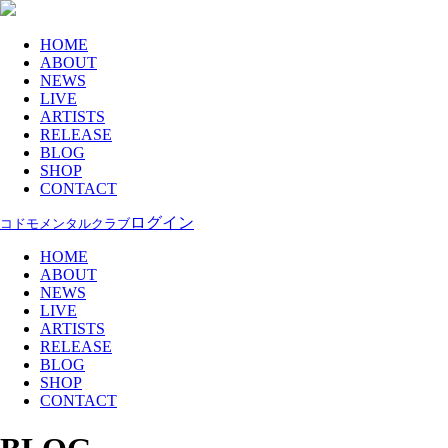
HOME
ABOUT
NEWS
LIVE
ARTISTS
RELEASE
BLOG
SHOP
CONTACT
ログイン
コドモメンタルクラブ
HOME
ABOUT
NEWS
LIVE
ARTISTS
RELEASE
BLOG
SHOP
CONTACT