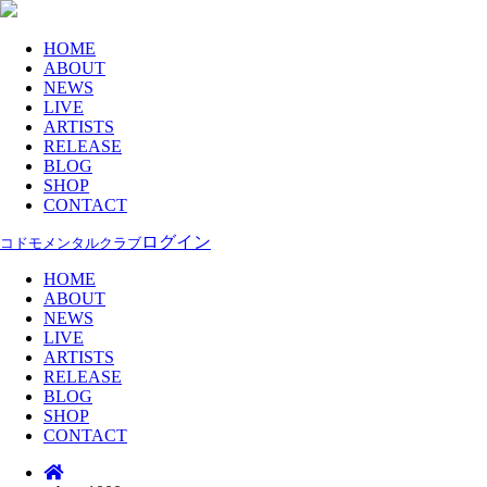
HOME
ABOUT
NEWS
LIVE
ARTISTS
RELEASE
BLOG
SHOP
CONTACT
ログイン
コドモメンタルクラブ
HOME
ABOUT
NEWS
LIVE
ARTISTS
RELEASE
BLOG
SHOP
CONTACT