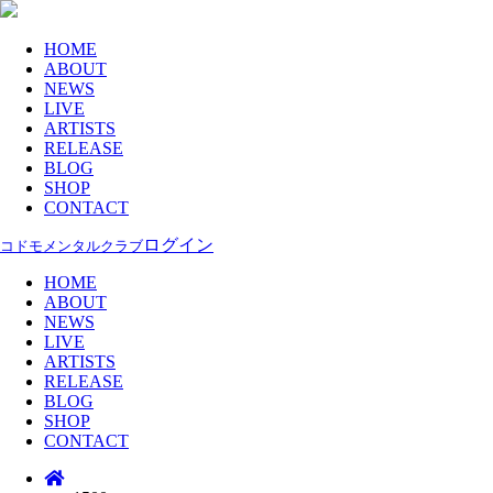
HOME
ABOUT
NEWS
LIVE
ARTISTS
RELEASE
BLOG
SHOP
CONTACT
ログイン
コドモメンタルクラブ
HOME
ABOUT
NEWS
LIVE
ARTISTS
RELEASE
BLOG
SHOP
CONTACT