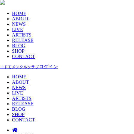
HOME
ABOUT
NEWS
LIVE
ARTISTS
RELEASE
BLOG
SHOP
CONTACT
ログイン
コドモメンタルクラブ
HOME
ABOUT
NEWS
LIVE
ARTISTS
RELEASE
BLOG
SHOP
CONTACT