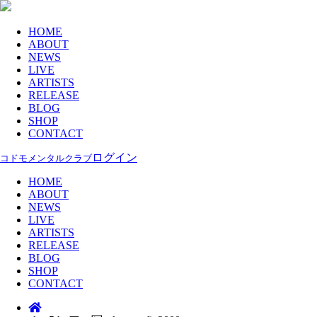
HOME
ABOUT
NEWS
LIVE
ARTISTS
RELEASE
BLOG
SHOP
CONTACT
ログイン
コドモメンタルクラブ
HOME
ABOUT
NEWS
LIVE
ARTISTS
RELEASE
BLOG
SHOP
CONTACT