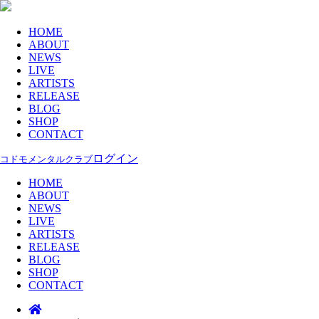
HOME
ABOUT
NEWS
LIVE
ARTISTS
RELEASE
BLOG
SHOP
CONTACT
ログイン
コドモメンタルクラブ
HOME
ABOUT
NEWS
LIVE
ARTISTS
RELEASE
BLOG
SHOP
CONTACT