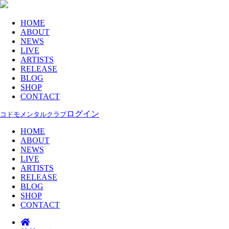
HOME
ABOUT
NEWS
LIVE
ARTISTS
RELEASE
BLOG
SHOP
CONTACT
ログイン
コドモメンタルクラブ
HOME
ABOUT
NEWS
LIVE
ARTISTS
RELEASE
BLOG
SHOP
CONTACT