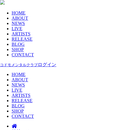
HOME
ABOUT
NEWS
LIVE
ARTISTS
RELEASE
BLOG
SHOP
CONTACT
ログイン
コドモメンタルクラブ
HOME
ABOUT
NEWS
LIVE
ARTISTS
RELEASE
BLOG
SHOP
CONTACT