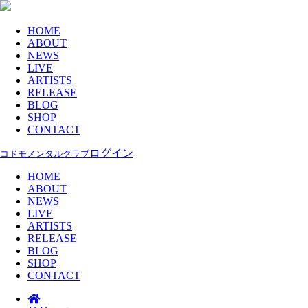
HOME
ABOUT
NEWS
LIVE
ARTISTS
RELEASE
BLOG
SHOP
CONTACT
ログイン
コドモメンタルクラブ
HOME
ABOUT
NEWS
LIVE
ARTISTS
RELEASE
BLOG
SHOP
CONTACT