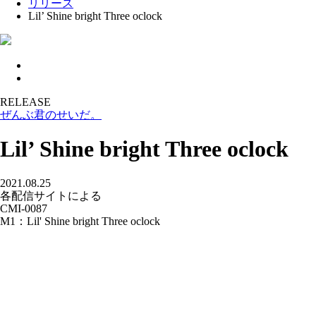
リリース
Lil’ Shine bright Three oclock
RELEASE
ぜんぶ君のせいだ。
Lil’ Shine bright Three oclock
2021.08.25
各配信サイトによる
CMI-0087
M1：Lil' Shine bright Three oclock