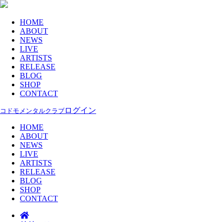
HOME
ABOUT
NEWS
LIVE
ARTISTS
RELEASE
BLOG
SHOP
CONTACT
ログイン
コドモメンタルクラブ
HOME
ABOUT
NEWS
LIVE
ARTISTS
RELEASE
BLOG
SHOP
CONTACT