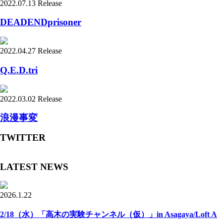
2022.07.13 Release
DEADENDprisoner
2022.04.27 Release
Q.E.D.tri
2022.03.02 Release
浪漫事変
TWITTER
LATEST NEWS
2026.1.22
2/18（水）「高木の実験チャンネル（仮）」in Asagaya/Loft A