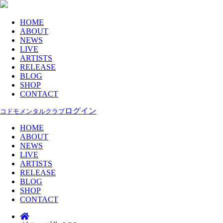
HOME
ABOUT
NEWS
LIVE
ARTISTS
RELEASE
BLOG
SHOP
CONTACT
ログイン
コドモメンタルクラブ
HOME
ABOUT
NEWS
LIVE
ARTISTS
RELEASE
BLOG
SHOP
CONTACT