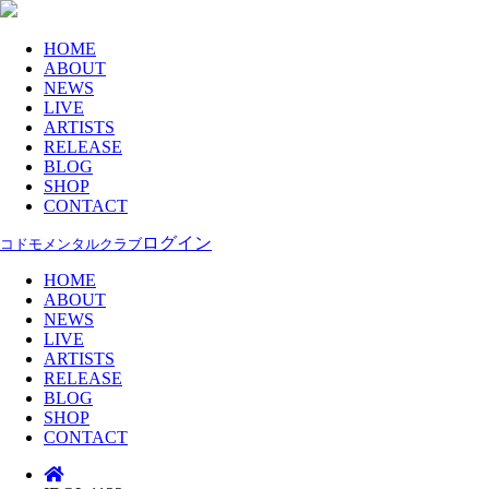
HOME
ABOUT
NEWS
LIVE
ARTISTS
RELEASE
BLOG
SHOP
CONTACT
ログイン
コドモメンタルクラブ
HOME
ABOUT
NEWS
LIVE
ARTISTS
RELEASE
BLOG
SHOP
CONTACT