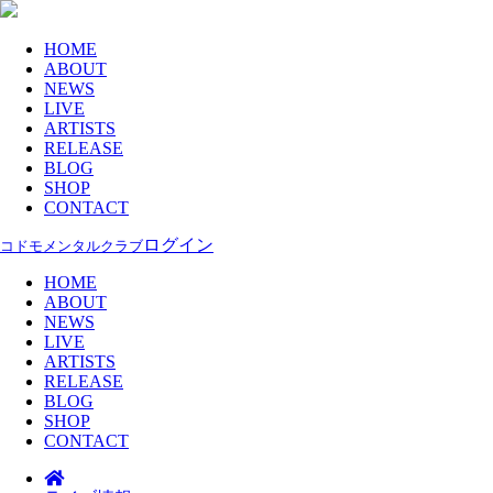
HOME
ABOUT
NEWS
LIVE
ARTISTS
RELEASE
BLOG
SHOP
CONTACT
ログイン
コドモメンタルクラブ
HOME
ABOUT
NEWS
LIVE
ARTISTS
RELEASE
BLOG
SHOP
CONTACT