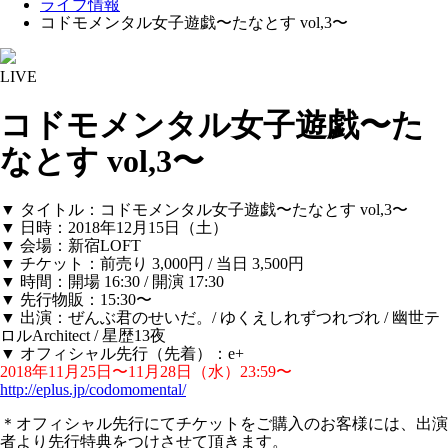
ライブ情報
コドモメンタル女子遊戯〜たなとす vol,3〜
LIVE
コドモメンタル女子遊戯〜た
なとす vol,3〜
▼ タイトル：コドモメンタル女子遊戯〜たなとす vol,3〜
▼ 日時：2018年12月15日（土）
▼ 会場：新宿LOFT
▼ チケット：前売り 3,000円 / 当日 3,500円
▼ 時間：開場 16:30 / 開演 17:30
▼ 先行物販：15:30〜
▼ 出演：ぜんぶ君のせいだ。/ ゆくえしれずつれづれ / 幽世テ
ロルArchitect‬ / 星歴13夜
▼ オフィシャル先行（先着）：e+
2018年11月25日〜11月28日（水）23:59〜
http://eplus.jp/codomomental/
＊オフィシャル先行にてチケットをご購入のお客様には、出演
者より先行特典をつけさせて頂きます。