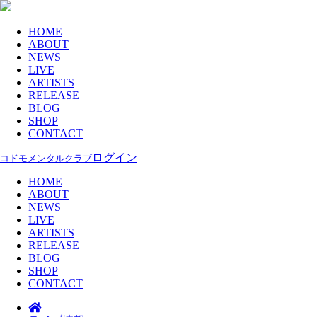
HOME
ABOUT
NEWS
LIVE
ARTISTS
RELEASE
BLOG
SHOP
CONTACT
ログイン
コドモメンタルクラブ
HOME
ABOUT
NEWS
LIVE
ARTISTS
RELEASE
BLOG
SHOP
CONTACT