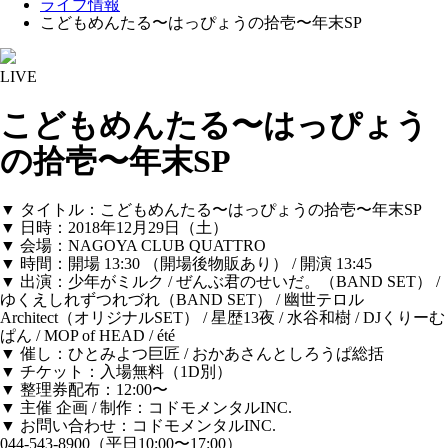
ライブ情報
こどもめんたる〜はっぴょうの拾壱〜年末SP
LIVE
こどもめんたる〜はっぴょう
の拾壱〜年末SP
▼ タイトル：こどもめんたる〜はっぴょうの拾壱〜年末SP
▼ 日時：2018年12月29日（土）
▼ 会場：NAGOYA CLUB QUATTRO
▼ 時間：開場 13:30 （開場後物販あり） / 開演 13:45
▼ 出演：少年がミルク / ぜんぶ君のせいだ。（BAND SET） /
ゆくえしれずつれづれ（BAND SET） / 幽世テロル
Architect（オリジナルSET） / 星歴13夜 / 水谷和樹 / DJくりーむ
ぱん / MOP of HEAD / été
▼ 催し：ひとみよつ巨匠 / おかあさんとしろうぱ総括
▼ チケット：入場無料（1D別）
▼ 整理券配布：12:00〜
▼ 主催 企画 / 制作：コドモメンタルINC.
▼ お問い合わせ：コドモメンタルINC.
044-543-8900（平日10:00〜17:00）