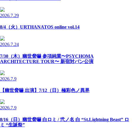
2026.7.29
8/4（火）URTHANATOS online vol.14
2026.7.24
7/30（木）幽世脅嚇 参項純業〜PSYCHOMA
ARCHITECTURE TOUR〜 新宿対バン公演
2026.7.9
【幽世脅嚇 出演】7/12（日）極彩色ノ異界
2026.7.9
8/16（日）幽世脅嚇 白ロミ / 弐ノ名 白 “St.Lightning Beast” ロ
ミ “生誕祭”