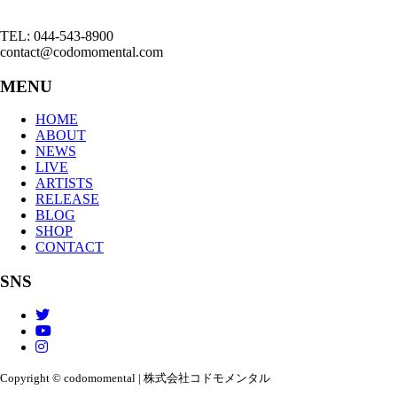
TEL: 044-543-8900
contact@codomomental.com
MENU
HOME
ABOUT
NEWS
LIVE
ARTISTS
RELEASE
BLOG
SHOP
CONTACT
SNS
Copyright © codomomental | 株式会社コドモメンタル