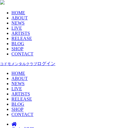
HOME
ABOUT
NEWS
LIVE
ARTISTS
RELEASE
BLOG
SHOP
CONTACT
ログイン
コドモメンタルクラブ
HOME
ABOUT
NEWS
LIVE
ARTISTS
RELEASE
BLOG
SHOP
CONTACT