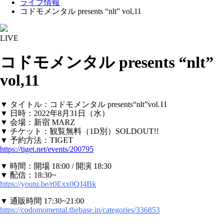
ライブ情報
コドモメンタル presents “nlt” vol,11
LIVE
コドモメンタル presents “nlt”
vol,11
▼ タイトル：コドモメンタル presents“nlt”vol.11
▼ 日時：2022年8月31日（水）
▼ 会場：新宿 MARZ
▼ チケット：観覧無料（1D別）SOLDOUT!!
▼ 予約方法：TIGET
https://tiget.net/events/200795
▼ 時間：開場 18:00 / 開演 18:30
▼ 配信：18:30~
https://youtu.be/r0Exx0QJ4Bk
▼ 通販時間 17:30~21:00
https://codomomental.thebase.in/categories/336853