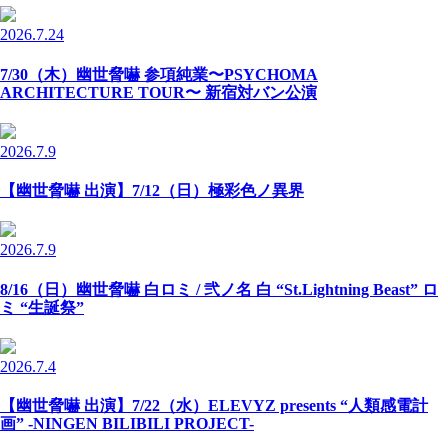
2026.7.24
7/30（木）幽世脅嚇 参項純業〜PSYCHOMA
ARCHITECTURE TOUR〜 新宿対バン公演
2026.7.9
【幽世脅嚇 出演】7/12（日）極彩色ノ異界
2026.7.9
8/16（日）幽世脅嚇 白ロミ / 弐ノ名 白 “St.Lightning Beast” ロ
ミ “生誕祭”
2026.7.4
【幽世脅嚇 出演】7/22（水）ELEVYZ presents “人類感電計
画” -NINGEN BILIBILI PROJECT-