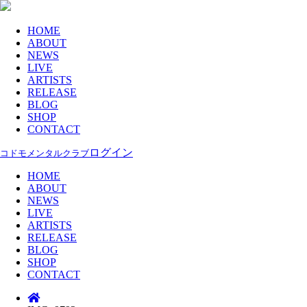
HOME
ABOUT
NEWS
LIVE
ARTISTS
RELEASE
BLOG
SHOP
CONTACT
ログイン
コドモメンタルクラブ
HOME
ABOUT
NEWS
LIVE
ARTISTS
RELEASE
BLOG
SHOP
CONTACT