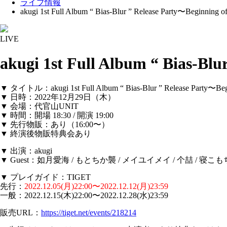
ライブ情報
akugi 1st Full Album “ Bias-Blur ” Release Party〜Beginning o
LIVE
akugi 1st Full Album “ Bias-Bl
▼ タイトル：akugi 1st Full Album “ Bias-Blur ” Release Party〜Beg
▼ 日時：2022年12月29日（木）
▼ 会場：代官山UNIT
▼ 時間：開場 18:30 / 開演 19:00
▼ 先行物販：あり（16:00〜）
▼ 終演後物販特典会あり
▼ 出演：akugi
▼ Guest：如月愛海 / もとちか襲 / メイユイメイ / 个喆 / 寝こもち
▼ プレイガイド：TIGET
先行：
2022.12.05(月)22:00〜2022.12.12(月)23:59
一般：2022.12.15(木)22:00〜2022.12.28(水)23:59
販売URL：
https://tiget.net/events/218214