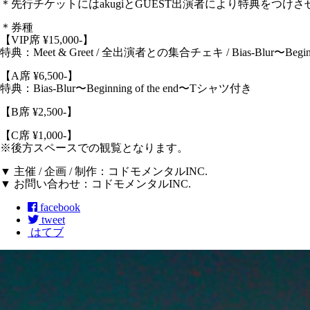
＊先行チケットにはakugiとGUEST出演者により特典をつけ
＊券種
【VIP席 ¥15,000-】
特典：Meet & Greet / 全出演者との集合チェキ / Bias-Blur〜Begin
【A席 ¥6,500-】
特典：Bias-Blur〜Beginning of the end〜Tシャツ付き
【B席 ¥2,500-】
【C席 ¥1,000-】
※後方スペースでの観覧となります。
▼ 主催 / 企画 / 制作：コドモメンタルINC.
▼ お問い合わせ：コドモメンタルINC.
facebook
tweet
はてブ