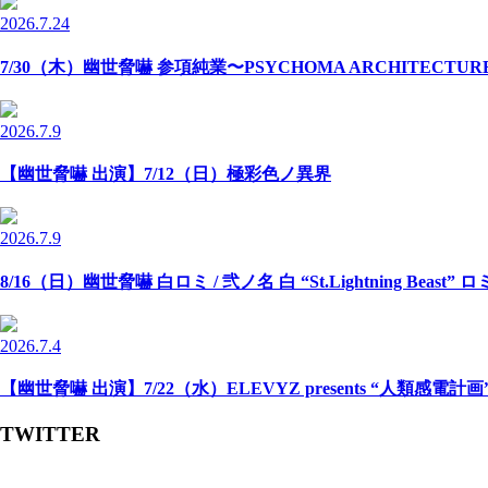
2026.7.24
7/30（木）幽世脅嚇 参項純業〜PSYCHOMA ARCHITECTU
2026.7.9
【幽世脅嚇 出演】7/12（日）極彩色ノ異界
2026.7.9
8/16（日）幽世脅嚇 白ロミ / 弐ノ名 白 “St.Lightning Beast” 
2026.7.4
【幽世脅嚇 出演】7/22（水）ELEVYZ presents “人類感電計画” -N
TWITTER