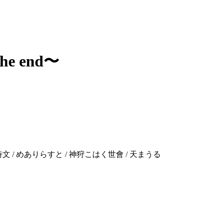
 the end〜
ちむら詩文 / めありらすと / 神狩こはく世會 / 天まうる