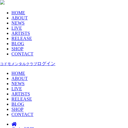
HOME
ABOUT
NEWS
LIVE
ARTISTS
RELEASE
BLOG
SHOP
CONTACT
ログイン
コドモメンタルクラブ
HOME
ABOUT
NEWS
LIVE
ARTISTS
RELEASE
BLOG
SHOP
CONTACT