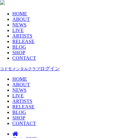
HOME
ABOUT
NEWS
LIVE
ARTISTS
RELEASE
BLOG
SHOP
CONTACT
ログイン
コドモメンタルクラブ
HOME
ABOUT
NEWS
LIVE
ARTISTS
RELEASE
BLOG
SHOP
CONTACT