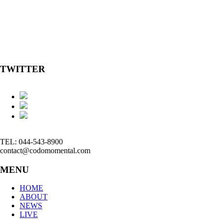
TWITTER
TEL: 044-543-8900
contact@codomomental.com
MENU
HOME
ABOUT
NEWS
LIVE