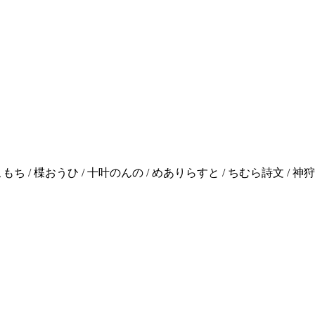
/ 楪おうひ / 十叶のんの / めありらすと / ちむら詩文 / 神狩こは