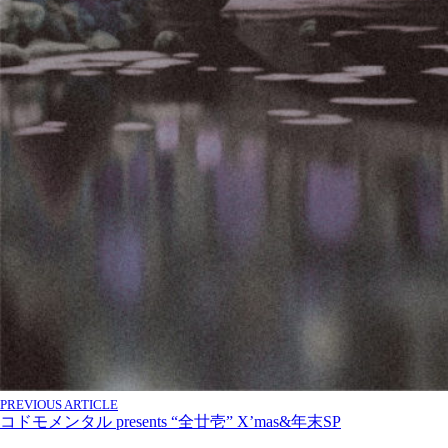
PREVIOUS ARTICLE
コドモメンタル presents “全廿壱” X’mas&年末SP