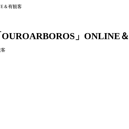
NLINE＆有観客
1stAL「OUROARBOROS」ONLIN
観客