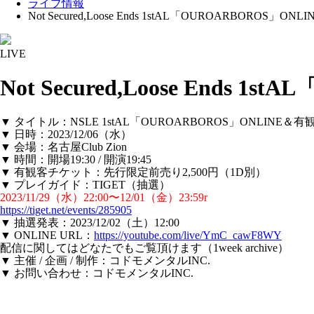
ライブ情報
Not Secured,Loose Ends 1stAL「OUROARBOROS」O
LIVE
Not Secured,Loose Ends 
▼ タイトル：NSLE 1stAL「OUROARBOROS」ONLINE＆有
▼ 日時：2023/12/06（水）
▼ 会場：名古屋Club Zion
▼ 時間：開場19:30 / 開演19:45
▼ 有観客チケット：先行限定前売り2,500円（1D別）
▼ プレイガイド：TIGET（抽選）
2023/11/29（水）22:00〜12/01（金）23:59r
https://tiget.net/events/285905
▼ 抽選発表：2023/12/02（土）12:00
▼ ONLINE URL：
https://youtube.com/live/YmC_cawF8WY
配信に関してはどなたでもご覧頂けます（1week archive）
▼ 主催 / 企画 / 制作：コドモメンタルINC.
▼ お問い合わせ：コドモメンタルINC.