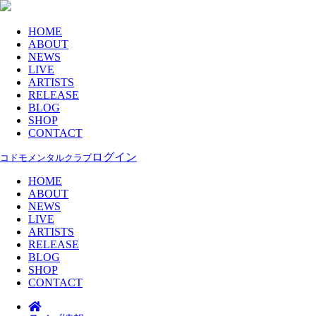
HOME
ABOUT
NEWS
LIVE
ARTISTS
RELEASE
BLOG
SHOP
CONTACT
ログイン
コドモメンタルクラブ
HOME
ABOUT
NEWS
LIVE
ARTISTS
RELEASE
BLOG
SHOP
CONTACT