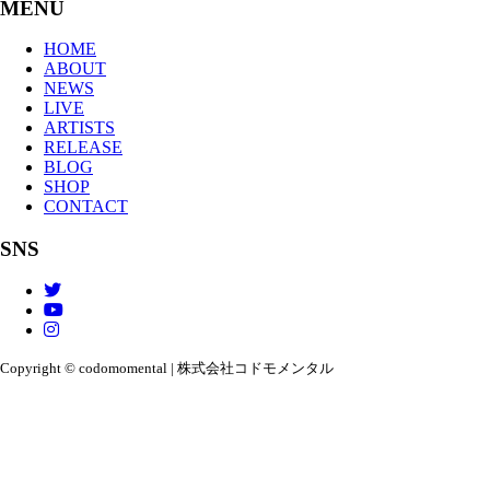
MENU
HOME
ABOUT
NEWS
LIVE
ARTISTS
RELEASE
BLOG
SHOP
CONTACT
SNS
Copyright © codomomental | 株式会社コドモメンタル