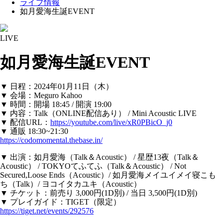
ライブ情報
如月愛海生誕EVENT
LIVE
如月愛海生誕EVENT
▼ 日程：2024年01月11日（木）
▼ 会場：Meguro Kahoo
▼ 時間：開場 18:45 / 開演 19:00
▼ 内容：Talk（ONLINE配信あり） / Mini Acoustic LIVE
▼ 配信URL：
https://youtube.com/live/xR0PBicO_j0
▼ 通販 18:30~21:30
https://codomomental.thebase.in/
▼ 出演：如月愛海（Talk＆Acoustic） / 星歴13夜（Talk＆
Acoustic） / TOKYOてふてふ（Talk＆Acoustic） / Not
Secured,Loose Ends（Acoustic）/ 如月愛海メイユイメイ寝こも
ち（Talk）/ ヨコイタカユキ（Acoustic）
▼ チケット：前売り 3,000円(1D別) / 当日 3,500円(1D別)
▼ プレイガイド：TIGET（限定）
https://tiget.net/events/292576