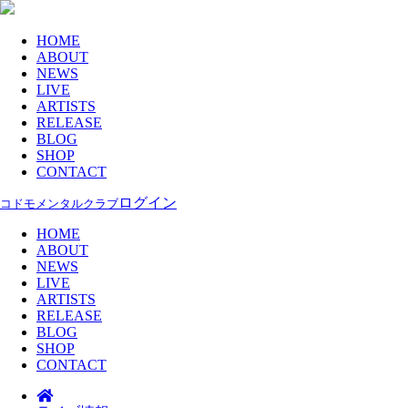
HOME
ABOUT
NEWS
LIVE
ARTISTS
RELEASE
BLOG
SHOP
CONTACT
ログイン
コドモメンタルクラブ
HOME
ABOUT
NEWS
LIVE
ARTISTS
RELEASE
BLOG
SHOP
CONTACT