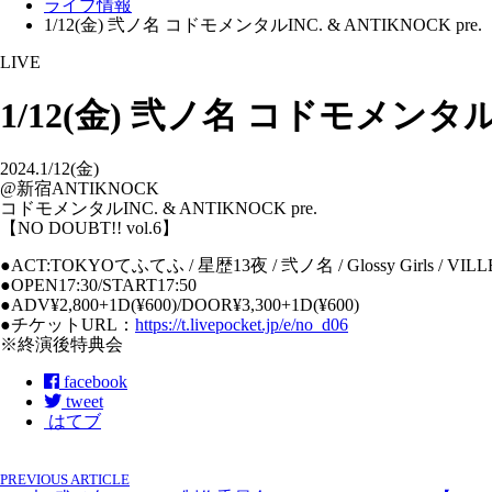
ライブ情報
1/12(金) 弐ノ名 コドモメンタルINC. & ANTIKNOCK pre. 【
LIVE
1/12(金) 弐ノ名 コドモメンタルINC
2024.1/12(金)
@新宿ANTIKNOCK
コドモメンタルINC. & ANTIKNOCK pre.
【NO DOUBT!! vol.6】
●ACT:TOKYOてふてふ / 星歴13夜 / 弐ノ名 / Glossy Girls / VI
●OPEN17:30/START17:50
●ADV¥2,800+1D(¥600)/DOOR¥3,300+1D(¥600)
●チケットURL：
https://t.livepocket.jp/e/no_d06
※終演後特典会
facebook
tweet
はてブ
PREVIOUS ARTICLE