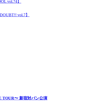
L vol.74】
OUBT!! vol.7】
RE TOUR〜 新宿対バン公演