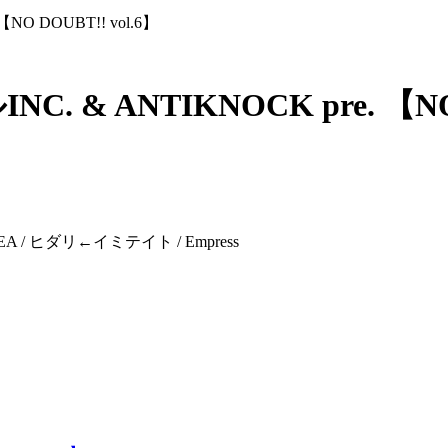
NO DOUBT!! vol.6】
. & ANTIKNOCK pre. 【NO 
LLEA / ヒダリ←イミテイト / Empress