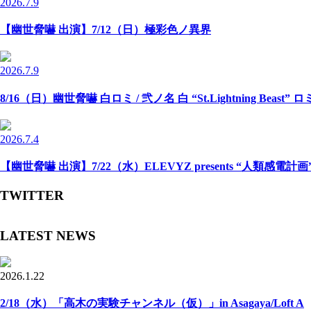
2026.7.9
【幽世脅嚇 出演】7/12（日）極彩色ノ異界
2026.7.9
8/16（日）幽世脅嚇 白ロミ / 弐ノ名 白 “St.Lightning Beast” 
2026.7.4
【幽世脅嚇 出演】7/22（水）ELEVYZ presents “人類感電計画” -N
TWITTER
LATEST NEWS
2026.1.22
2/18（水）「高木の実験チャンネル（仮）」in Asagaya/Loft A