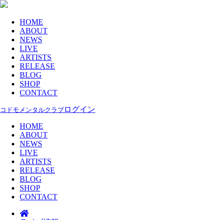
HOME
ABOUT
NEWS
LIVE
ARTISTS
RELEASE
BLOG
SHOP
CONTACT
ログイン
コドモメンタルクラブ
HOME
ABOUT
NEWS
LIVE
ARTISTS
RELEASE
BLOG
SHOP
CONTACT