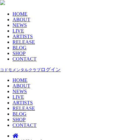
HOME
ABOUT
NEWS
LIVE
ARTISTS
RELEASE
BLOG
SHOP
CONTACT
ログイン
コドモメンタルクラブ
HOME
ABOUT
NEWS
LIVE
ARTISTS
RELEASE
BLOG
SHOP
CONTACT