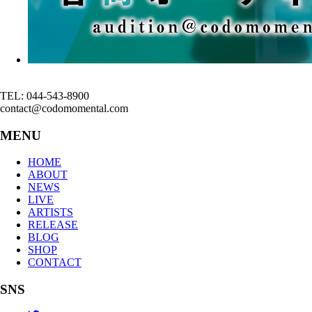
TEL: 044-543-8900
contact@codomomental.com
MENU
HOME
ABOUT
NEWS
LIVE
ARTISTS
RELEASE
BLOG
SHOP
CONTACT
SNS