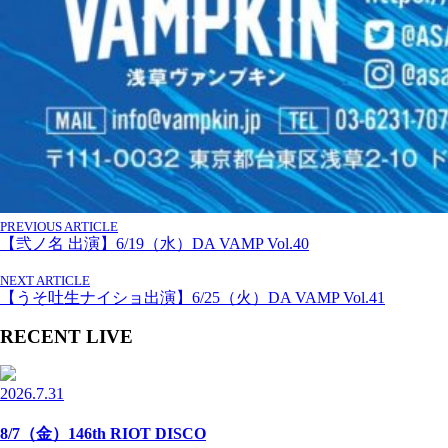
PREVIOUS ARTICLE
【弐ノ名 出演】6/19（水）DA VAMP Vol.40
NEXT ARTICLE
【うそ吐生ナイショ出演】6/25（火）DA VAMP Vol.41
RECENT LIVE
2026.7.31
8/7（金）146th RIOT DISCO