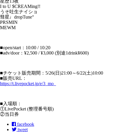
星歴13夜
I to U $CREAMing!!
うそ吐生ナイショ
彗星♩dropTune°
PRSMIN
MEWM
■open/start：10:00 / 10:20
■adv/door：¥2,500 / ¥3,000 (別途1drink¥600)
■チケット販売期間：5/26(日)21:00～6/22(土)10:00
■販売URL：
https://t.livepocket.jp/e/3_mo_
■入場順：
①LivePocket (整理番号順)
②当日券
facebook
tweet