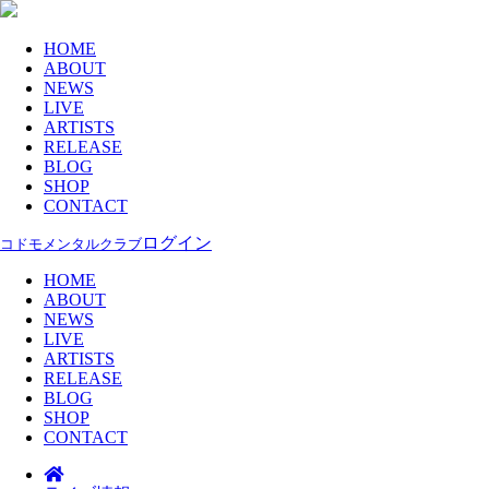
HOME
ABOUT
NEWS
LIVE
ARTISTS
RELEASE
BLOG
SHOP
CONTACT
ログイン
コドモメンタルクラブ
HOME
ABOUT
NEWS
LIVE
ARTISTS
RELEASE
BLOG
SHOP
CONTACT