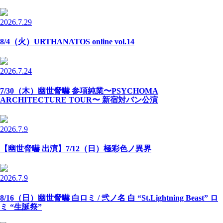
2026.7.29
8/4（火）URTHANATOS online vol.14
2026.7.24
7/30（木）幽世脅嚇 参項純業〜PSYCHOMA
ARCHITECTURE TOUR〜 新宿対バン公演
2026.7.9
【幽世脅嚇 出演】7/12（日）極彩色ノ異界
2026.7.9
8/16（日）幽世脅嚇 白ロミ / 弐ノ名 白 “St.Lightning Beast” ロ
ミ “生誕祭”