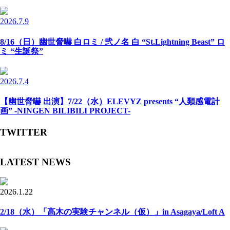
2026.7.9
8/16（日）幽世脅嚇 白ロミ / 弐ノ名 白 “St.Lightning Beast” ロ
ミ “生誕祭”
2026.7.4
【幽世脅嚇 出演】7/22（水）ELEVYZ presents “人類感電計
画” -NINGEN BILIBILI PROJECT-
TWITTER
LATEST NEWS
2026.1.22
2/18（水）「高木の実験チャンネル（仮）」in Asagaya/Loft A