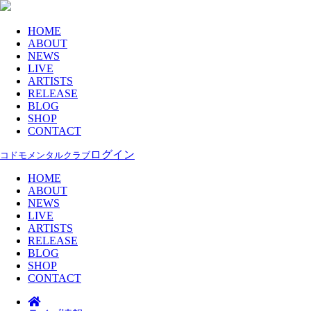
HOME
ABOUT
NEWS
LIVE
ARTISTS
RELEASE
BLOG
SHOP
CONTACT
ログイン
コドモメンタルクラブ
HOME
ABOUT
NEWS
LIVE
ARTISTS
RELEASE
BLOG
SHOP
CONTACT