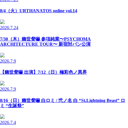
8/4（火）URTHANATOS online vol.14
2026.7.24
7/30（木）幽世脅嚇 参項純業〜PSYCHOMA
ARCHITECTURE TOUR〜 新宿対バン公演
2026.7.9
【幽世脅嚇 出演】7/12（日）極彩色ノ異界
2026.7.9
8/16（日）幽世脅嚇 白ロミ / 弐ノ名 白 “St.Lightning Beast” ロ
ミ “生誕祭”
2026.7.4