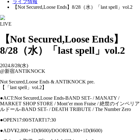
ライブ情報
【Not Secured,Loose Ends】8/28（水）「last spell」vol.2
LIVE
【Not Secured,Loose Ends】
8/28（水）「last spell」vol.2
2024.8/28(水)
@新宿ANTIKNOCK
Not Secured,Loose Ends & ANTIKNOCK pre.
【「last spell」vol.2】
●ACT:Not Secured,Loose Ends-BAND SET- / MANATY /
MARKET SHOP STORE / Mont’er mon Fraise / 絶世のインペリア
ルドール-BAND SET- / DEATH TRIBUTE / The Number Zero
●OPEN17:00/START17:30
●ADV¥2,800+1D(¥600)/DOOR¥3,300+1D(¥600)