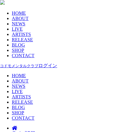
HOME
ABOUT
NEWS
LIVE
ARTISTS
RELEASE
BLOG
SHOP
CONTACT
ログイン
コドモメンタルクラブ
HOME
ABOUT
NEWS
LIVE
ARTISTS
RELEASE
BLOG
SHOP
CONTACT