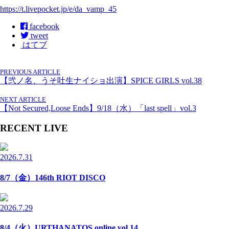
https://t.livepocket.jp/e/da_vamp_45
facebook
tweet
はてブ
PREVIOUS ARTICLE
【弐ノ名、うそ吐生ナイショ出演】SPICE GIRLS vol.38
NEXT ARTICLE
【Not Secured,Loose Ends】9/18（水）「last spell」vol.3
RECENT LIVE
2026.7.31
8/7（金）146th RIOT DISCO
2026.7.29
8/4（火）URTHANATOS online vol.14