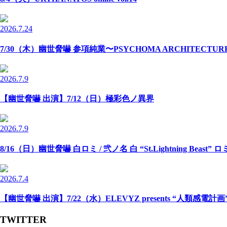
2026.7.24
7/30（木）幽世脅嚇 参項純業〜PSYCHOMA ARCHITECTU
2026.7.9
【幽世脅嚇 出演】7/12（日）極彩色ノ異界
2026.7.9
8/16（日）幽世脅嚇 白ロミ / 弐ノ名 白 “St.Lightning Beast” 
2026.7.4
【幽世脅嚇 出演】7/22（水）ELEVYZ presents “人類感電計画” -N
TWITTER