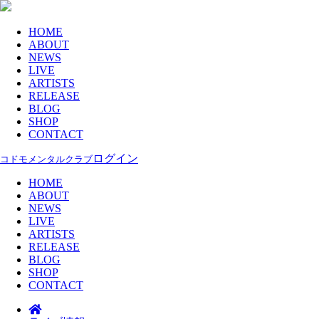
HOME
ABOUT
NEWS
LIVE
ARTISTS
RELEASE
BLOG
SHOP
CONTACT
ログイン
コドモメンタルクラブ
HOME
ABOUT
NEWS
LIVE
ARTISTS
RELEASE
BLOG
SHOP
CONTACT