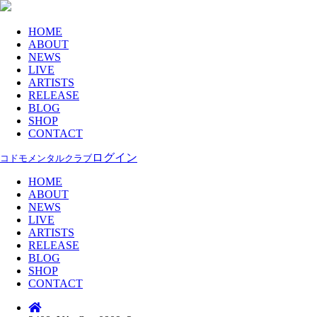
HOME
ABOUT
NEWS
LIVE
ARTISTS
RELEASE
BLOG
SHOP
CONTACT
ログイン
コドモメンタルクラブ
HOME
ABOUT
NEWS
LIVE
ARTISTS
RELEASE
BLOG
SHOP
CONTACT