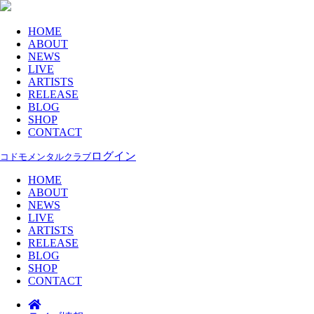
HOME
ABOUT
NEWS
LIVE
ARTISTS
RELEASE
BLOG
SHOP
CONTACT
ログイン
コドモメンタルクラブ
HOME
ABOUT
NEWS
LIVE
ARTISTS
RELEASE
BLOG
SHOP
CONTACT