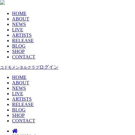
HOME
ABOUT
NEWS
LIVE
ARTISTS
RELEASE
BLOG
SHOP
CONTACT
ログイン
コドモメンタルクラブ
HOME
ABOUT
NEWS
LIVE
ARTISTS
RELEASE
BLOG
SHOP
CONTACT