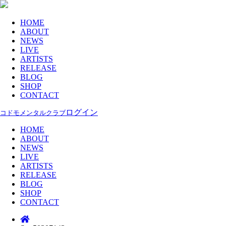
HOME
ABOUT
NEWS
LIVE
ARTISTS
RELEASE
BLOG
SHOP
CONTACT
ログイン
コドモメンタルクラブ
HOME
ABOUT
NEWS
LIVE
ARTISTS
RELEASE
BLOG
SHOP
CONTACT