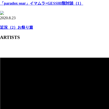
「paradox soar」イマムラ×GESSHI類対談（1）
2020.8.23
近況（2）お祭り篇
ARTISTS