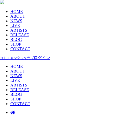
HOME
ABOUT
NEWS
LIVE
ARTISTS
RELEASE
BLOG
SHOP
CONTACT
ログイン
コドモメンタルクラブ
HOME
ABOUT
NEWS
LIVE
ARTISTS
RELEASE
BLOG
SHOP
CONTACT