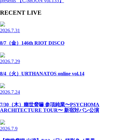
presents 【C-MOON vol.135】
RECENT LIVE
2026.7.31
8/7（金）146th RIOT DISCO
2026.7.29
8/4（火）URTHANATOS online vol.14
2026.7.24
7/30（木）幽世脅嚇 参項純業〜PSYCHOMA
ARCHITECTURE TOUR〜 新宿対バン公演
2026.7.9