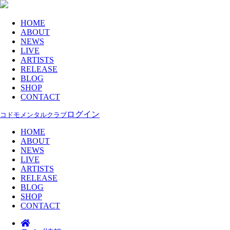
HOME
ABOUT
NEWS
LIVE
ARTISTS
RELEASE
BLOG
SHOP
CONTACT
ログイン
コドモメンタルクラブ
HOME
ABOUT
NEWS
LIVE
ARTISTS
RELEASE
BLOG
SHOP
CONTACT