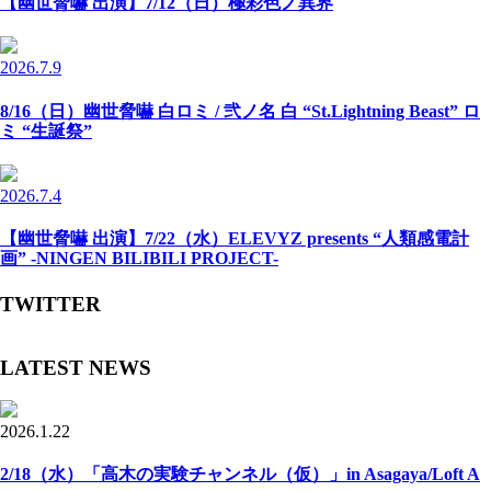
【幽世脅嚇 出演】7/12（日）極彩色ノ異界
2026.7.9
8/16（日）幽世脅嚇 白ロミ / 弐ノ名 白 “St.Lightning Beast” ロ
ミ “生誕祭”
2026.7.4
【幽世脅嚇 出演】7/22（水）ELEVYZ presents “人類感電計
画” -NINGEN BILIBILI PROJECT-
TWITTER
LATEST NEWS
2026.1.22
2/18（水）「高木の実験チャンネル（仮）」in Asagaya/Loft A