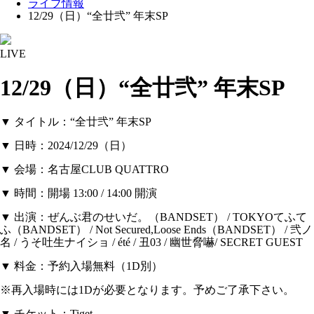
ライブ情報
12/29（日）“全廿弐” 年末SP
LIVE
12/29（日）“全廿弐” 年末SP
▼ タイトル：“全廿弐” 年末SP
▼ 日時：2024/12/29（日）
▼ 会場：名古屋CLUB QUATTRO
▼ 時間：開場 13:00 / 14:00 開演
▼ 出演：ぜんぶ君のせいだ。（BANDSET） / TOKYOてふて
ふ（BANDSET） / Not Secured,Loose Ends（BANDSET） / 弐ノ
名 / うそ吐生ナイショ / été / 丑03 / 幽世脅嚇/ SECRET GUEST
▼ 料金：予約入場無料（1D別）
※再入場時には1Dが必要となります。予めご了承下さい。
▼ チケット：Tiget