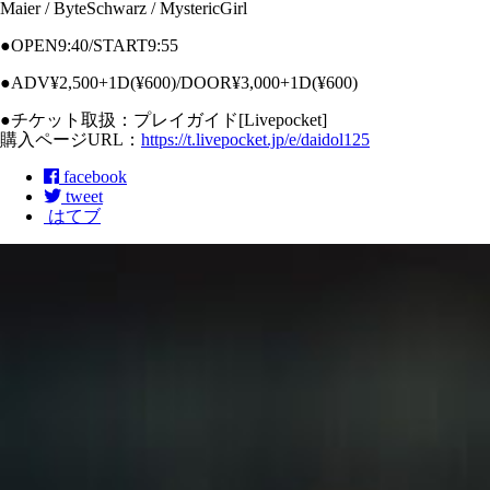
Maier / ByteSchwarz / MystericGirl
●OPEN9:40/START9:55
●ADV¥2,500+1D(¥600)/DOOR¥3,000+1D(¥600)
●チケット取扱：プレイガイド[Livepocket]
購入ページURL：
https://t.livepocket.jp/e/daidol125
facebook
tweet
はてブ