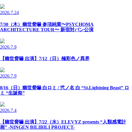
2026.7.24
7/30（木）幽世脅嚇 参項純業〜PSYCHOMA
ARCHITECTURE TOUR〜 新宿対バン公演
2026.7.9
【幽世脅嚇 出演】7/12（日）極彩色ノ異界
2026.7.9
8/16（日）幽世脅嚇 白ロミ / 弐ノ名 白 “St.Lightning Beast” ロ
ミ “生誕祭”
2026.7.4
【幽世脅嚇 出演】7/22（水）ELEVYZ presents “人類感電計
画” -NINGEN BILIBILI PROJECT-