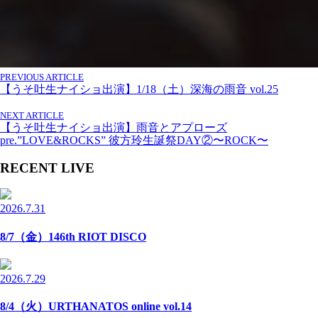
PREVIOUS ARTICLE
【うそ吐生ナイショ出演】1/18（土）深海の雨音 vol.25
NEXT ARTICLE
【うそ吐生ナイショ出演】雨音とアプローズ
pre.”LOVE&ROCKS” 彼方玲生誕祭DAY②〜ROCK〜
RECENT LIVE
2026.7.31
8/7（金）146th RIOT DISCO
2026.7.29
8/4（火）URTHANATOS online vol.14