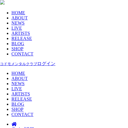
HOME
ABOUT
NEWS
LIVE
ARTISTS
RELEASE
BLOG
SHOP
CONTACT
ログイン
コドモメンタルクラブ
HOME
ABOUT
NEWS
LIVE
ARTISTS
RELEASE
BLOG
SHOP
CONTACT