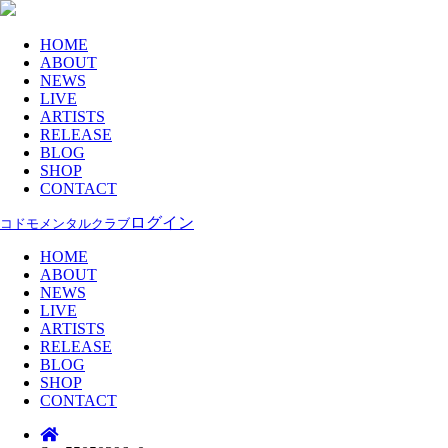
HOME
ABOUT
NEWS
LIVE
ARTISTS
RELEASE
BLOG
SHOP
CONTACT
ログイン
コドモメンタルクラブ
HOME
ABOUT
NEWS
LIVE
ARTISTS
RELEASE
BLOG
SHOP
CONTACT