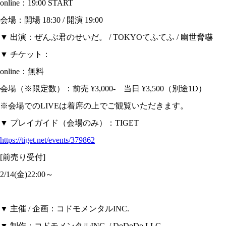
online：19:00 START
会場：開場 18:30 / 開演 19:00
▼ 出演：ぜんぶ君のせいだ。 / TOKYOてふてふ / 幽世脅嚇
▼ チケット：
online：無料
会場（※限定数）：前売 ¥3,000- 当日 ¥3,500（別途1D）
※会場でのLIVEは着席の上でご観覧いただきます。
▼ プレイガイド（会場のみ）：TIGET
https://tiget.net/events/379862
[前売り受付]
2/14(金)22:00～
▼ 主催 / 企画：コドモメンタルINC.
▼ 制作：コドモメンタルINC. / DoDoDo LLC.