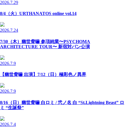
2026.7.29
8/4（火）URTHANATOS online vol.14
2026.7.24
7/30（木）幽世脅嚇 参項純業〜PSYCHOMA
ARCHITECTURE TOUR〜 新宿対バン公演
2026.7.9
【幽世脅嚇 出演】7/12（日）極彩色ノ異界
2026.7.9
8/16（日）幽世脅嚇 白ロミ / 弐ノ名 白 “St.Lightning Beast” ロ
ミ “生誕祭”
2026.7.4