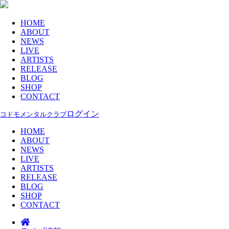
HOME
ABOUT
NEWS
LIVE
ARTISTS
RELEASE
BLOG
SHOP
CONTACT
ログイン
コドモメンタルクラブ
HOME
ABOUT
NEWS
LIVE
ARTISTS
RELEASE
BLOG
SHOP
CONTACT