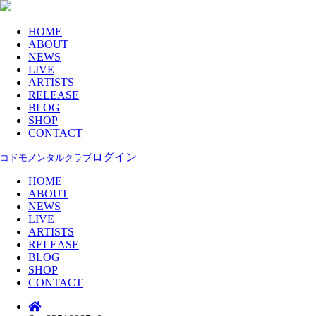
HOME
ABOUT
NEWS
LIVE
ARTISTS
RELEASE
BLOG
SHOP
CONTACT
ログイン
コドモメンタルクラブ
HOME
ABOUT
NEWS
LIVE
ARTISTS
RELEASE
BLOG
SHOP
CONTACT