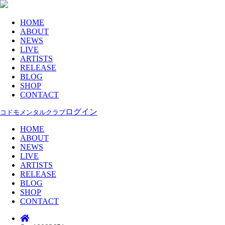
HOME
ABOUT
NEWS
LIVE
ARTISTS
RELEASE
BLOG
SHOP
CONTACT
ログイン
コドモメンタルクラブ
HOME
ABOUT
NEWS
LIVE
ARTISTS
RELEASE
BLOG
SHOP
CONTACT