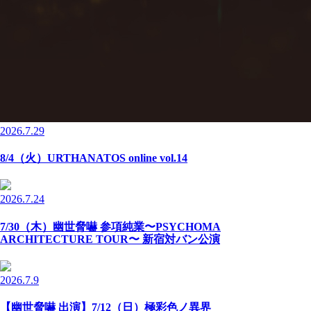
2026.7.29
8/4（火）URTHANATOS online vol.14
2026.7.24
7/30（木）幽世脅嚇 参項純業〜PSYCHOMA
ARCHITECTURE TOUR〜 新宿対バン公演
2026.7.9
【幽世脅嚇 出演】7/12（日）極彩色ノ異界