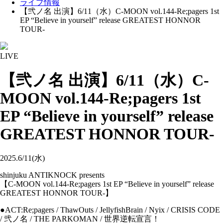
ライブ情報
【弐ノ名 出演】6/11（水）C-MOON vol.144-Re;pagers 1st
EP “Believe in yourself” release GREATEST HONNOR
TOUR-
LIVE
【弐ノ名 出演】6/11（水）C-
MOON vol.144-Re;pagers 1st
EP “Believe in yourself” release
GREATEST HONNOR TOUR-
2025.6/11(水)
shinjuku ANTIKNOCK presents
【C-MOON vol.144-Re;pagers 1st EP “Believe in yourself” release
GREATEST HONNOR TOUR-】
●ACT:Re;pagers / ThawOuts / JellyfishBrain / Nyix / CRISIS CODE
/ 弐ノ名 / THE PARKOMAN / 世界逆転宣言！