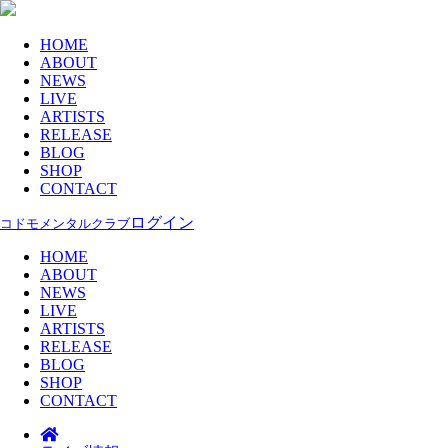
HOME
ABOUT
NEWS
LIVE
ARTISTS
RELEASE
BLOG
SHOP
CONTACT
ログイン
コドモメンタルクラブ
HOME
ABOUT
NEWS
LIVE
ARTISTS
RELEASE
BLOG
SHOP
CONTACT