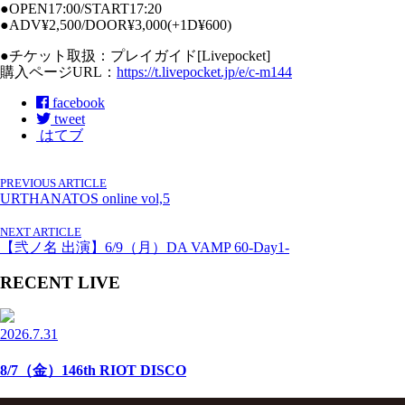
●OPEN17:00/START17:20
●ADV¥2,500/DOOR¥3,000(+1D¥600)
●チケット取扱：プレイガイド[Livepocket]
購入ページURL：
https://t.livepocket.jp/e/c-m144
facebook
tweet
はてブ
PREVIOUS ARTICLE
URTHANATOS online vol,5
NEXT ARTICLE
【弐ノ名 出演】6/9（月）DA VAMP 60-Day1-
RECENT LIVE
2026.7.31
8/7（金）146th RIOT DISCO