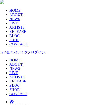
HOME
ABOUT
NEWS
LIVE
ARTISTS
RELEASE
BLOG
SHOP
CONTACT
ログイン
コドモメンタルクラブ
HOME
ABOUT
NEWS
LIVE
ARTISTS
RELEASE
BLOG
SHOP
CONTACT