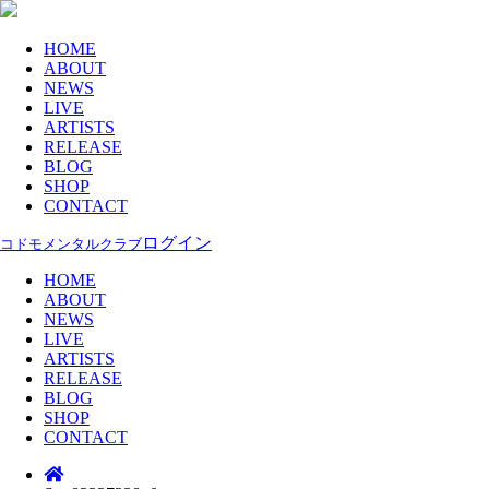
HOME
ABOUT
NEWS
LIVE
ARTISTS
RELEASE
BLOG
SHOP
CONTACT
ログイン
コドモメンタルクラブ
HOME
ABOUT
NEWS
LIVE
ARTISTS
RELEASE
BLOG
SHOP
CONTACT