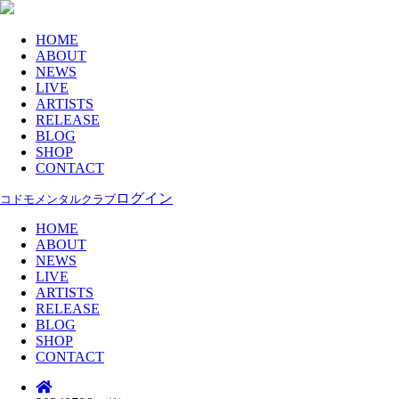
HOME
ABOUT
NEWS
LIVE
ARTISTS
RELEASE
BLOG
SHOP
CONTACT
ログイン
コドモメンタルクラブ
HOME
ABOUT
NEWS
LIVE
ARTISTS
RELEASE
BLOG
SHOP
CONTACT