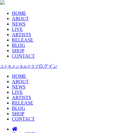
HOME
ABOUT
NEWS
LIVE
ARTISTS
RELEASE
BLOG
SHOP
CONTACT
ログイン
コドモメンタルクラブ
HOME
ABOUT
NEWS
LIVE
ARTISTS
RELEASE
BLOG
SHOP
CONTACT